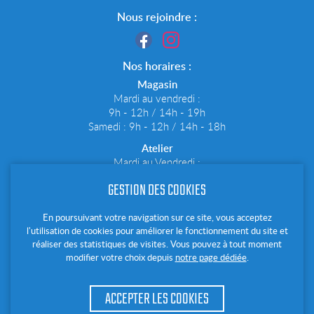
Nous rejoindre :
Nos horaires :
Magasin
Mardi au vendredi :
9h - 12h / 14h - 19h
Samedi : 9h - 12h / 14h - 18h
Atelier
Mardi au Vendredi :
9h - 12h30 / 14h - 19h
GESTION DES COOKIES
Samedi : 9h - 12h30 / 14h - 18h
Notre newsletter :
En poursuivant votre navigation sur ce site, vous acceptez
l'utilisation de cookies pour améliorer le fonctionnement du site et
Tenez vous informé de nos dernières offres et actualités
réaliser des statistiques de visites. Vous pouvez à tout moment
modifier votre choix depuis
notre page dédiée
.
ACCEPTER LES COOKIES
Mentions Légales