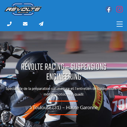
6 rue Louis Bonin
31200 Toulouse
05 61 48 35 94
RÉVOLTE RACING – SUSPENSIONS
ENGINEERING
Spécialiste de la préparation sur-mesure et l'entretien de suspensions de
motos, motocross, quads
à Toulouse (31) – Haute Garonne