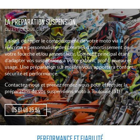
LA PREPARATION SUSPENSION,
QU’EST-CE QUE C’EST ?
Il s’agît de régler le comportement de votre moto via la
réécriture personnalisée des courbes d’amortissement de
votre fourche et/ou amortisseur. L’objectif principal étant
d’adapter vos suspensions à votre gabarit, profil, niveau et
usage. Une préparation sur mesure vous apportera confort,
sécurité et performance.
Contactez-nous et prenez rendez-vous pour effectuer la
préparation de vos suspensions moto à Toulouse (31) !
05 61 48 35 94
PERFORMANCE ET FIABILITÉ