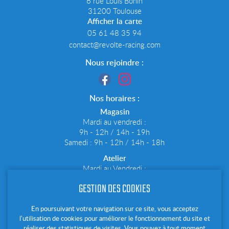
6 rue Louis Bonin
31200 Toulouse
Afficher la carte
05 61 48 35 94
Nous rejoindre :
Nos horaires :
Magasin
Mardi au vendredi :
9h - 12h / 14h - 19h
Samedi : 9h - 12h / 14h - 18h
Atelier
Mardi au Vendredi :
9h - 12h30 / 14h - 19h
GESTION DES COOKIES
Samedi : 9h - 12h30 / 14h - 18h
Notre newsletter :
En poursuivant votre navigation sur ce site, vous acceptez
l'utilisation de cookies pour améliorer le fonctionnement du site et
Tenez vous informé de nos dernières offres et actualités
réaliser des statistiques de visites. Vous pouvez à tout moment