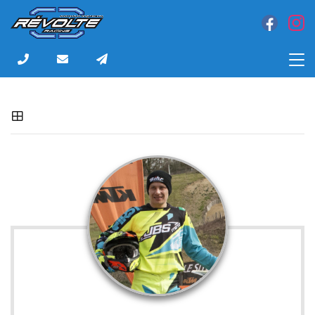
6 rue Louis Bonin
31200 Toulouse
05 61 48 35 94